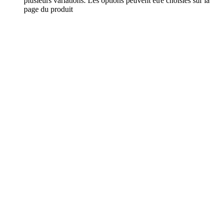
plusieurs variations. Les options peuvent être choisies sur la
page du produit