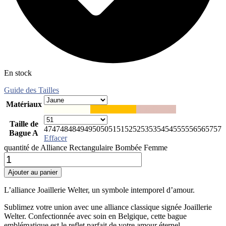
En stock
Guide des Tailles
Matériaux
Blanc
Or blanc
Jaune
Or jaune
Rose
Or rose
Taille de
47
47
48
48
49
49
50
50
51
51
52
52
53
53
54
54
55
55
56
56
57
57
Bague A
Effacer
quantité de Alliance Rectangulaire Bombée Femme
Ajouter au panier
L’alliance Joaillerie Welter, un symbole intemporel d’amour.
Sublimez votre union avec une alliance classique signée Joaillerie
Welter. Confectionnée avec soin en Belgique, cette bague
emblématique est le reflet parfait de votre amour éternel.